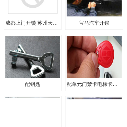
成都上门开锁 苏州天津成都杭州西安开锁换锁 6天前 成都上门开锁 电话0635-2424110全国上门开锁 上门汽车开锁 上门保险柜开锁 上门配汽车钥匙 附近保险柜开锁 资料柜文件柜 保险柜 汽车锁 奥迪 宝马 奔驰 凌志 大宇丰田桑塔纳 别克 大众 帕萨特等各种进口国产汽车 迪宝保险柜全能保险柜 永发 虎牌 蓝盾 麦氏 艾普 富甲 永乐保险柜等 换各种门把手换各种防盗门锁芯 配各种防盗门钥匙 配各种汽车钥匙 芯片钥匙。 广州天河区开锁 海珠区开锁 越秀区开锁 白云区开锁 番禺区开锁 黄
宝马汽车开锁
配钥匙
配单元门禁卡电梯卡（ID IC卡）