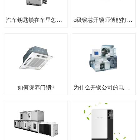
汽车钥匙锁在车里怎么办?
c级锁芯开锁师傅能打开吗 c级锁芯和b级锁芯区别 c级锁芯钥匙图片 c级锁钥匙能不能配 c级锁芯价格 c级锁芯 c级锁芯开锁视频 c级锁钥匙形状 c级锁芯小偷能打开吗 c级锁多少钱
如何保养门锁?
为什么开锁公司的电话号码都这么牛？看一下“专家们”的回复