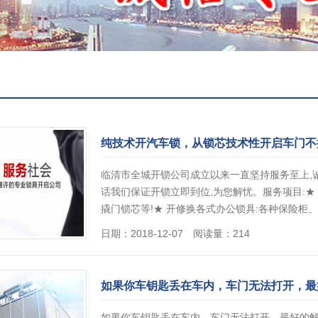
纯技术开汽车锁，从锁芯技术性开启车门不
临清市全城开锁公司成立以来一直坚持服务至上,
话我们保证开锁立即到位,为您解忧。服务项目:★
撬门锁芯等!★ 开修换各式办公锁具:各种保险柜
日期：2018-12-07 阅读量：214
如果你车钥匙丢在车内，车门无法打开，最
如果你车钥匙丢在车内，车门无法打开，最好的解