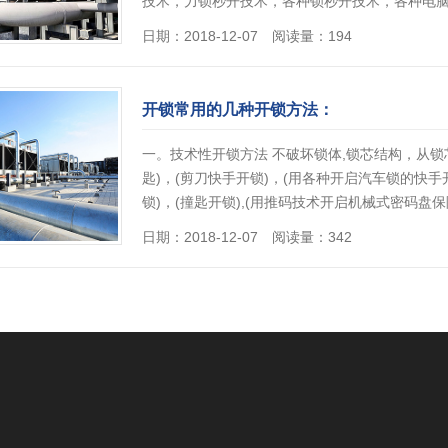
技术，力锁秒开技术，各种锁秒开技术，各种电
日期：2018-12-07 阅读量：194
开锁常用的几种开锁方法：
一。技术性开锁方法 不破坏锁体,锁芯结构，从锁芯
匙)，(剪刀快手开锁)，(用各种开启汽车锁的快手开
锁)，(撞匙开锁),(用推码技术开启机械式密码盘
日期：2018-12-07 阅读量：342