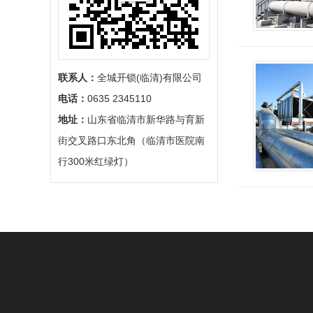
联系人：
全城开锁(临清)有限公司
电话：
0635 2345110
地址：
山东省临清市新华路与育新
街交叉路口东北角（临清市医院南
行300米红绿灯）