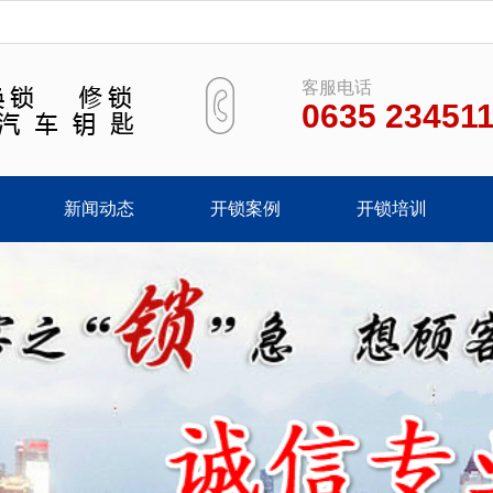
客服电话
0635 23451
新闻动态
开锁案例
开锁培训