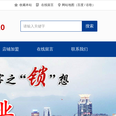
收藏本站
在线留言
网站地图
（
百度
/
谷歌
）
10
店铺加盟
在线留言
联系我们