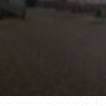
选用知名品牌优级材料，坚决杜绝因材料方面问题
造成的质量隐患‬
优质的售后服务
全天候竭诚为您服务，专业提供优质售后服务‬