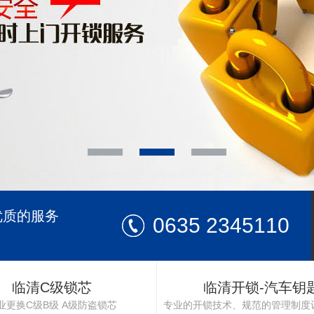
优质的服务
0635 2345110
临清C级锁芯
临清开锁-汽车钥
业更换C级B级 A级防盗锁芯
专业的开锁技术、规范的管理制度