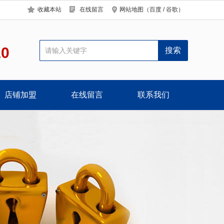
收藏本站
在线留言
网站地图
（
百度
/
谷歌
）
10
店铺加盟
在线留言
联系我们