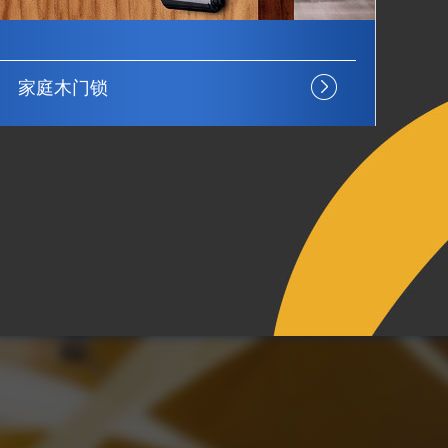
家庭木门室内锁
家
门服务速度快
因为专业，锁艺更好