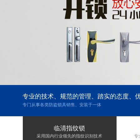
专业的技术、规范的管理、踏实的态度、
专门从事各类防盗锁具销售、安装于一体
临清指纹锁
采用国内行业领先的指纹识别技术
专