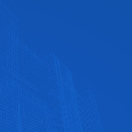
优质的售后服务
全天候竭诚为您服务，专业提供优质售后服务‬
专业的安装团队