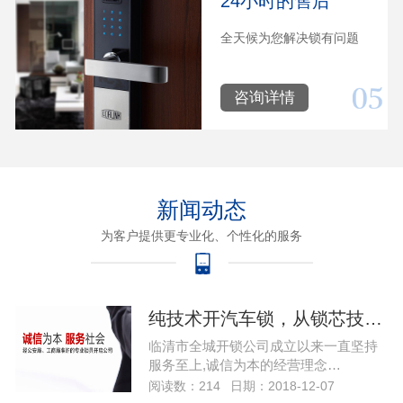
24小时的售后
全天候为您解决锁有问题
咨询详情
新闻动态
为客户提供更专业化、个性化的服务
纯技术开汽车锁，从锁芯技术性开启…
临清市全城开锁公司成立以来一直坚持
服务至上,诚信为本的经营理念…
阅读数：214
日期：2018-12-07