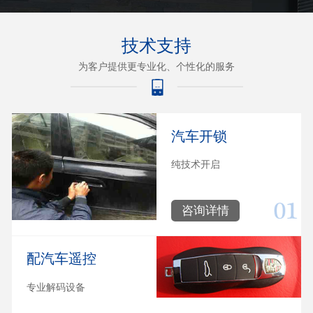
技术支持
为客户提供更专业化、个性化的服务
汽车开锁
纯技术开启
咨询详情
配汽车遥控
专业解码设备