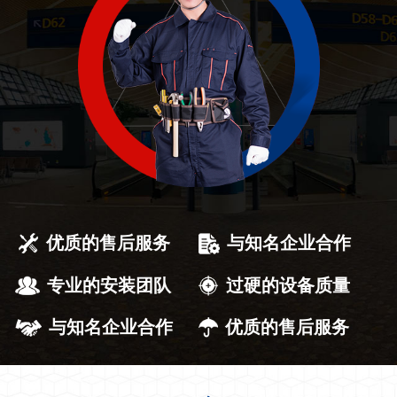
优质的售后服务
与知名企业合作
专业的安装团队
过硬的设备质量
与知名企业合作
优质的售后服务